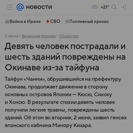
+21°
Война в Иране
СВО
Топливный кризис
2 июня
Вечерняя Москва
Общество
Девять человек пострадали и
шесть зданий повреждены на
Окинаве из-за тайфуна
Тайфун «Чанми», обрушившийся на префектуру
Окинава, продолжает движение в сторону
основных островов Японии — Кюсю, Сикоку
и Хонсю. В результате стихии девять человек
получили легкие травмы, повреждены шесть
зданий. Об этом во вторник, 2 июня, заявил генсек
японского кабмина Минору Кихара.