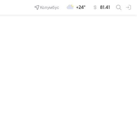
Колумбус
+24°
81.41