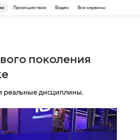
во
Происшествия
Видео
Все сервисы
вого поколения
ке
и реальные дисциплины.