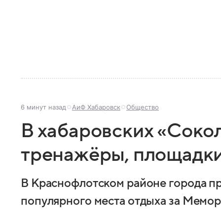
6 минут назад
АиФ Хабаровск
Общество
В хабаровских «Соко
тренажёры, площадки
В Краснофлотском районе города п
популярного места отдыха за Мемо