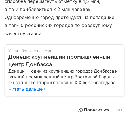
способна перешагнуть отметку в 1,5 млн,
а то и приблизиться к 2 млн человек.
Одновременно город претендует на попадание
в топ-10 российских городов по совокупному
качеству жизни.
Узнать больше по теме
Донецк: крупнейший промышленный
центр Донбасса
Донецк — один из крупнейших городов Донбасса и
важный промышленный центр Восточной Европы.
Он возник во второй половине XIX века благодаря
развитию угледобычи и металлургии, а
Читать дальше
впоследствии стал одним из главных центров
тяжелой промышленности. Сегодня Донецк
остается одним из самых известных городов
Поделиться
региона: собрали о нем главное.