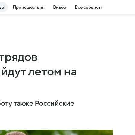
во
Происшествия
Видео
Все сервисы
отрядов
йдут летом на
оту также Российские