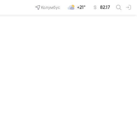
Колумбус
+21°
82.17