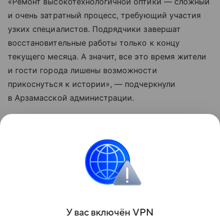
«Ремонт высокотехнологичной оптики — сложный
и очень затратный процесс, требующий участия
узких специалистов. Подрядчики завершат
восстановительные работы только к концу
текущего месяца. А значит, все это время жители
и гости города лишены возможности
прикоснуться к истории», — подчеркнули
в Арзамасской администрации.
Жителей и гостей Арзамаса призывают бережно
относиться к элементам благоустройства,
соблюдать инструкции, размещенные на корпусе
устройств, и разъяснять правила использования
детям.
Поделиться
У вас включ
ён
V
P
N