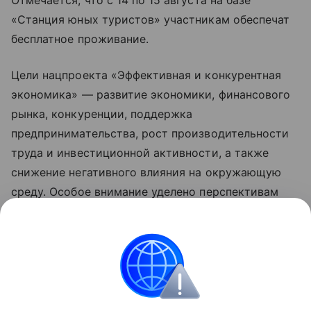
Отмечается, что с 14 по 15 августа на базе
«Станция юных туристов» участникам обеспечат
бесплатное проживание.
Цели нацпроекта «Эффективная и конкурентная
экономика» — развитие экономики, финансового
рынка, конкуренции, поддержка
предпринимательства, рост производительности
труда и инвестиционной активности, а также
снижение негативного влияния на окружающую
среду. Особое внимание уделено перспективам
промышленных секторов экономики, высоким
технологиям и молодежному бизнесу.
Обновленные нацпроекты реализуются
по решению Президента РФ Владимира Путина
с 2025 года.