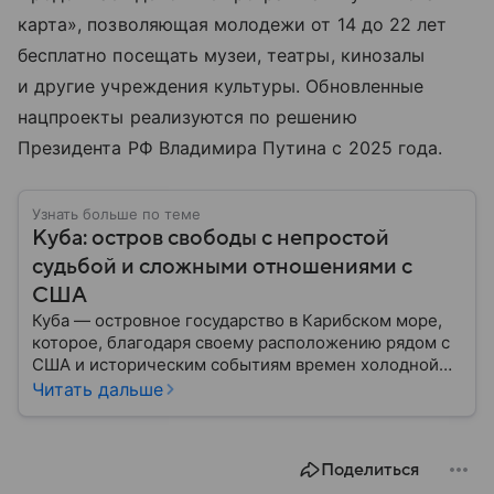
карта», позволяющая молодежи от 14 до 22 лет
бесплатно посещать музеи, театры, кинозалы
и другие учреждения культуры. Обновленные
нацпроекты реализуются по решению
Президента РФ Владимира Путина с 2025 года.
Узнать больше по теме
Куба: остров свободы с непростой
судьбой и сложными отношениями с
США
Куба — островное государство в Карибском море,
которое, благодаря своему расположению рядом с
США и историческим событиям времен холодной
войны, стало одним из самых известных в Западном
Читать дальше
полушарии. В материале — главное об «острове
свободы».
Поделиться