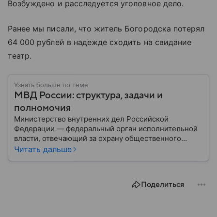
Возбуждено и расследуется уголовное дело.
Ранее мы писали, что житель Богородска потерял
64 000 рублей в надежде сходить на свидание
театр.
Узнать больше по теме
МВД России: структура, задачи и
полномочия
Министерство внутренних дел Российской
Федерации — федеральный орган исполнительной
власти, отвечающий за охрану общественного
порядка, борьбу с преступностью, обеспечение
Читать дальше
безопасности граждан и реализацию
государственной политики в сфере внутренних дел.
В материале рассказываем, чем занимается МВД
Поделиться
России, какие задачи выполняет министерство, как
устроена его структура, кто возглавляет ведомство
и какие полномочия оно имеет.