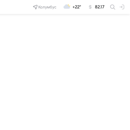
Колумбус
+22°
82.17