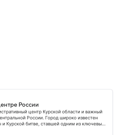
центре России
истративный центр Курской области и важный
ентральной России. Город широко известен
 и Курской битве, ставшей одним из ключевых
ем.