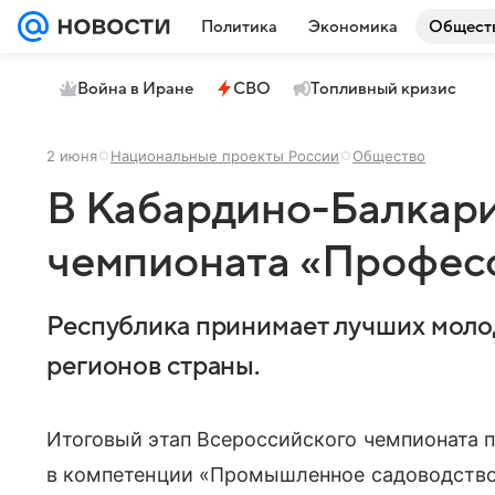
Политика
Экономика
Общест
Война в Иране
СВО
Топливный кризис
2 июня
Национальные проекты России
Общество
В Кабардино-Балкари
чемпионата «Профес
Республика принимает лучших моло
регионов страны.
Итоговый этап Всероссийского чемпионата 
в компетенции «Промышленное садоводство»