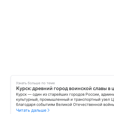
Узнать больше по теме
Курск: древний город воинской славы в 
Курск — один из старейших городов России, админ
культурный, промышленный и транспортный узел Ц
благодаря событиям Великой Отечественной войны
сражений в мировой истории. Собрали главное о н
Читать дальше