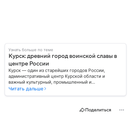
Узнать больше по теме
Курск: древний город воинской славы в
центре России
Курск — один из старейших городов России,
административный центр Курской области и
важный культурный, промышленный и
транспортный узел Центральной России. Город
Читать дальше
широко известен благодаря событиям Великой
Отечественной войны и Курской битве, ставшей
одним из ключевых сражений в мировой истории.
Поделиться
Собрали главное о нем.