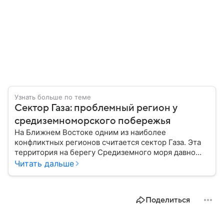
Узнать больше по теме
Сектор Газа: проблемный регион у
средиземноморского побережья
На Ближнем Востоке одним из наиболее
конфликтных регионов считается сектор Газа. Эта
территория на берегу Средиземного моря давно
находится в центре политических и военных
Читать дальше
противоречий, влияя на ситуацию на Ближнем
Востоке и в мире.
Поделиться