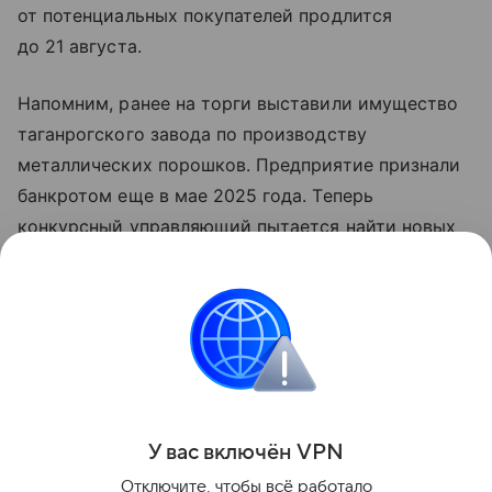
от потенциальных покупателей продлится
до 21 августа.
Напомним, ранее на торги выставили имущество
таганрогского завода по производству
металлических порошков. Предприятие признали
банкротом еще в мае 2025 года. Теперь
конкурсный управляющий пытается найти новых
владельцев на 20 лотов со специализированной
техникой, общая стоимость которых превышает
20 миллионов рублей.
Подпишись на нас в MAX и Telegram.
Поделиться
У вас включ
ён
V
P
N
Отключите, чтобы всё работало