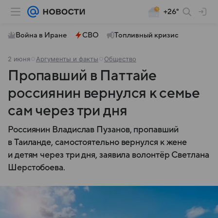
+26°
Война в Иране
СВО
Топливный кризис
2 июня
Аргументы и факты
Общество
Пропавший в Паттайе
россиянин вернулся к семье
сам через три дня
Россиянин Владислав Пузанов, пропавший
в Таиланде, самостоятельно вернулся к жене
и детям через три дня, заявила волонтёр Светлана
Шерстобоева.