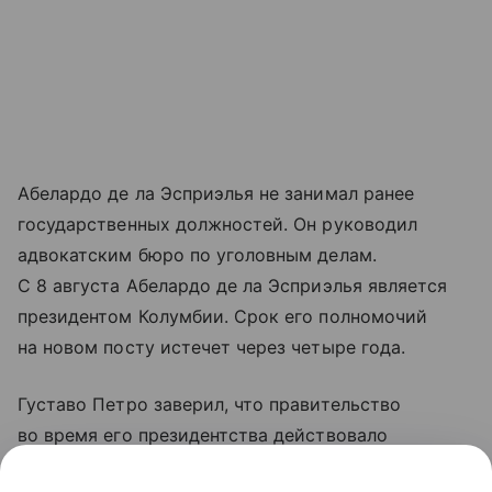
Абелардо де ла Эсприэлья не занимал ранее
государственных должностей. Он руководил
адвокатским бюро по уголовным делам.
С 8 августа Абелардо де ла Эсприэлья является
президентом Колумбии. Срок его полномочий
на новом посту истечет через четыре года.
Густаво Петро заверил, что правительство
во время его президентства действовало
в интересах страны. Политик уведомил,