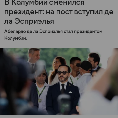
В Колумбии сменился
президент: на пост вступил де
ла Эсприэлья
Абелардо де ла Эсприэлья стал президентом
Колумбии.