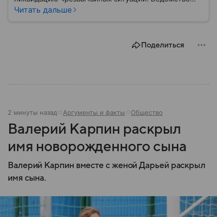
играет важную роль в защите граждан от
Читать дальше
природных катастроф, техногенных аварий и других
угроз. В этом материале разбираем, что
представляет собой МЧС, как оно устроено, какие
Поделиться
задачи выполняет и какую роль играет в
современной России.
2 минуты назад
Аргументы и факты
Общество
Валерий Карпин раскрыл
имя новорожденного сына
Валерий Карпин вместе с женой Дарьей раскрыл
имя сына.