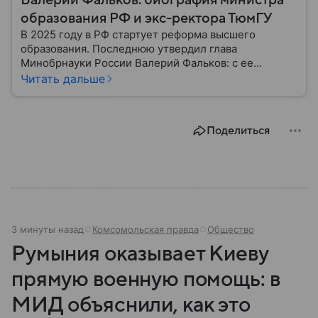
Валерий Фальков: биография министра
образования РФ и экс-ректора ТюмГУ
В 2025 году в РФ стартует реформа высшего
образования. Последнюю утвердил глава
Минобрнауки России Валерий Фальков: с ее
помощью чиновник планирует повысить качество
Читать дальше
подготовки специалистов для отечественных
отраслей экономики. Собрали ключевую
информацию о министре образования и его
Поделиться
квалификации.
3 минуты назад
Комсомольская правда
Общество
Румыния оказывает Киеву
прямую военную помощь: в
МИД объяснили, как это