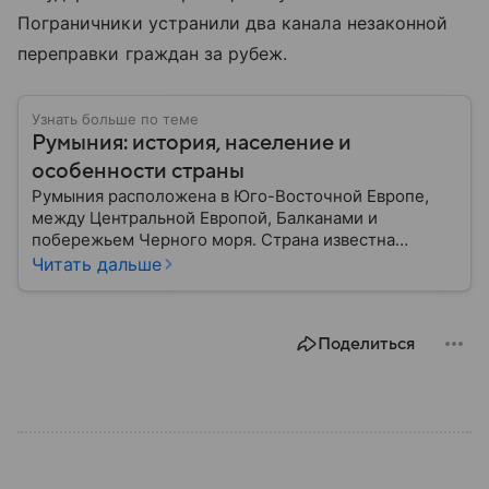
Пограничники устранили два канала незаконной
переправки граждан за рубеж.
Узнать больше по теме
Румыния: история, население и
особенности страны
Румыния расположена в Юго-Восточной Европе,
между Центральной Европой, Балканами и
побережьем Черного моря. Страна известна
богатой историей, живописными Карпатскими
Читать дальше
горами, средневековыми замками и культурным
наследием, связанным с легендой о графе Дракуле.
В материале рассказываем об этом государстве.
Поделиться