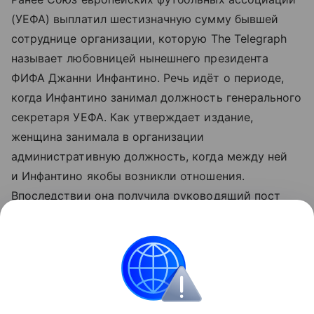
(УЕФА) выплатил шестизначную сумму бывшей
сотруднице организации, которую The Telegraph
называет любовницей нынешнего президента
ФИФА Джанни Инфантино. Речь идёт о периоде,
когда Инфантино занимал должность генерального
секретаря УЕФА. Как утверждает издание,
женщина занимала в организации
административную должность, когда между ней
и Инфантино якобы возникли отношения.
Впоследствии она получила руководящий пост
с существенно более высокой зарплатой.
Больше новостей о матчах, турнирах
и спортсменах — читайте в разделе «Спорт»
на Life.ru.