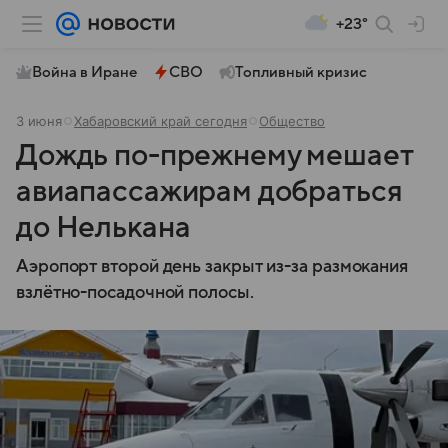
+23°
Война в Иране
СВО
Топливный кризис
3 июня
Хабаровский край сегодня
Общество
Дождь по-прежнему мешает
авиапассажирам добраться
до Нелькана
Аэропорт второй день закрыт из-за размокания
взлётно-посадочной полосы.