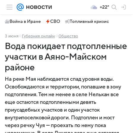
+22°
Война в Иране
СВО
Топливный кризис
3 июня
Губерния онлайн
Общество
Вода покидает подтопленные
участки в Аяно-Майском
районе
На реке Мая наблюдается спад уровня воды.
Освобождаются и территории, попавшие в зону
подтопления. Тем не менее в селе Нелькан все
еще остаются подтопленными девять
приусадебных участков и один участок
внутрипоселковой дороги. Подтоплен и мост
через речку Чуя — проехать по нему пока