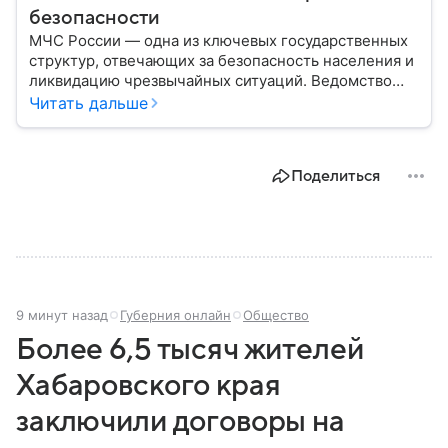
безопасности
МЧС России — одна из ключевых государственных
структур, отвечающих за безопасность населения и
ликвидацию чрезвычайных ситуаций. Ведомство
играет важную роль в защите граждан от
Читать дальше
природных катастроф, техногенных аварий и других
угроз. В этом материале разбираем, что
представляет собой МЧС, как оно устроено, какие
Поделиться
задачи выполняет и какую роль играет в
современной России.
9 минут назад
Губерния онлайн
Общество
Более 6,5 тысяч жителей
Хабаровского края
заключили договоры на