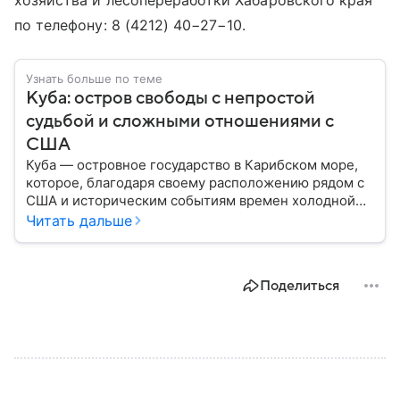
хозяйства и лесопереработки Хабаровского края
по телефону: 8 (4212) 40−27−10.
Узнать больше по теме
Куба: остров свободы с непростой
судьбой и сложными отношениями с
США
Куба — островное государство в Карибском море,
которое, благодаря своему расположению рядом с
США и историческим событиям времен холодной
войны, стало одним из самых известных в Западном
Читать дальше
полушарии. В материале — главное об «острове
свободы».
Поделиться