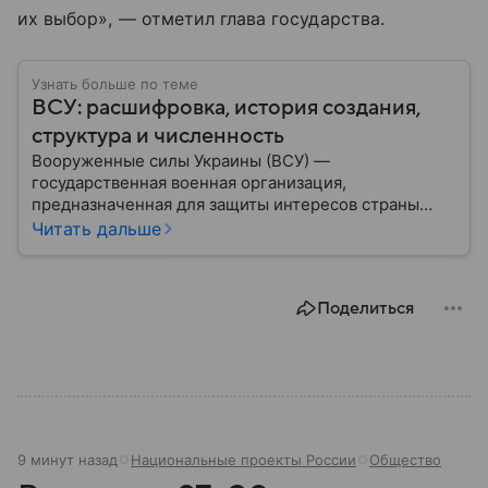
их выбор», — отметил глава государства.
Узнать больше по теме
ВСУ: расшифровка, история создания,
структура и численность
Вооруженные силы Украины (ВСУ) —
государственная военная организация,
предназначенная для защиты интересов страны
военным путем. Была создана после
Читать дальше
провозглашения независимости Украины в 1991
году. В материале — главное по теме.
Поделиться
9 минут назад
Национальные проекты России
Общество