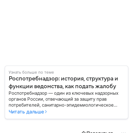
Узнать больше по теме
Роспотребнадзор: история, структура и
функции ведомства, как подать жалобу
Роспотребнадзор — один из ключевых надзорных
органов России, отвечающий за защиту прав
потребителей, санитарно-эпидемиологическое
благополучие населения и контроль соблюдения
Читать дальше
санитарных норм. В материале рассказываем, как
появилось ведомство, чем оно занимается и кто
руководит им сегодня.