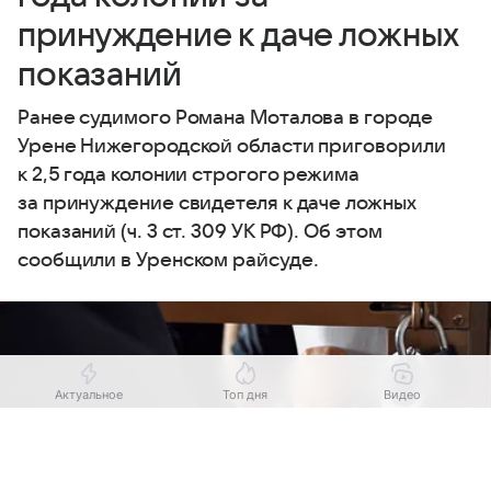
принуждение к даче ложных
показаний
Ранее судимого Романа Моталова в городе
Урене Нижегородской области приговорили
к 2,5 года колонии строгого режима
за принуждение свидетеля к даче ложных
показаний (ч. 3 ст. 309 УК РФ). Об этом
сообщили в Уренском райсуде.
Актуальное
Топ дня
Видео
Выберите комментарий
Выберите комментарий
Выберите комментарий