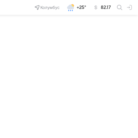
Колумбус
+25°
82.17