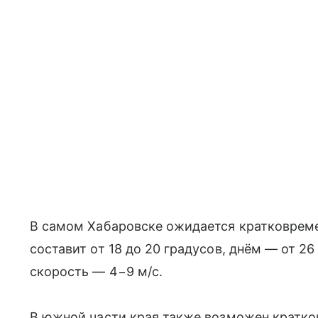
В самом Хабаровске ожидается кратковрем
составит от 18 до 20 градусов, днём — от 26
скорость — 4−9 м/с.
В южной части края также возможен кратк