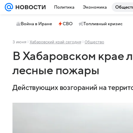
Политика
Экономика
Общест
Война в Иране
СВО
Топливный кризис
3 июня
Хабаровский край сегодня
Общество
В Хабаровском крае 
лесные пожары
Действующих возгораний на террито