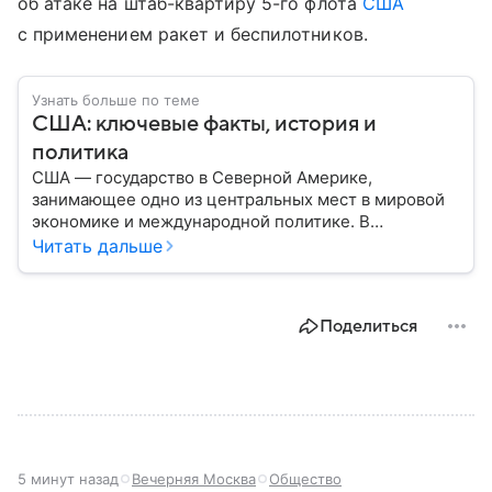
об атаке на штаб-квартиру 5-го флота
США
с применением ракет и беспилотников.
Узнать больше по теме
США: ключевые факты, история и
политика
США — государство в Северной Америке,
занимающее одно из центральных мест в мировой
экономике и международной политике. В
материале — основные сведения об этой стране.
Читать дальше
Поделиться
5 минут назад
Вечерняя Москва
Общество