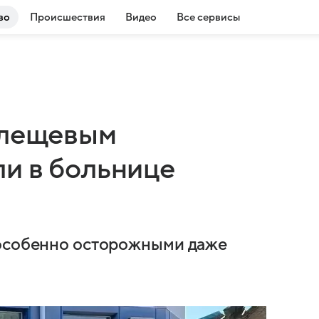
во
Происшествия
Видео
Все сервисы
клещевым
и в больнице
 особенно осторожными даже