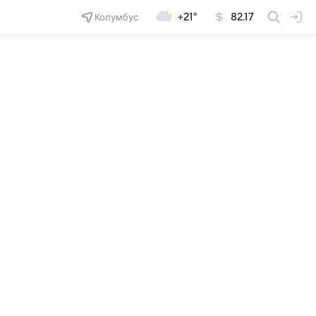
Колумбус
+21°
82.17