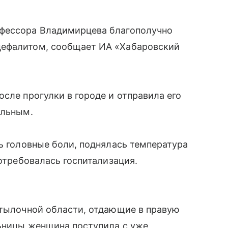
офессора Владимирцева благополучно
цефалитом, сообщает ИА «Хабаровский
сле прогулки в городе и отправила его
ельным.
сь головные боли, поднялась температура
потребовалась госпитализация.
атылочной области, отдающие в правую
льницы женщина поступила с уже