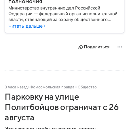
полномочия
Министерство внутренних дел Российской
Федерации — федеральный орган исполнительной
власти, отвечающий за охрану общественного
порядка, борьбу с преступностью, обеспечение
Читать дальше
безопасности граждан и реализацию
государственной политики в сфере внутренних дел.
В материале рассказываем, чем занимается МВД
Поделиться
России, какие задачи выполняет министерство, как
устроена его структура, кто возглавляет ведомство
и какие полномочия оно имеет.
3 часа назад
Комсомольская правда
Общество
Парковку на улице
Политбойцов ограничат с 26
августа
Это сделано, чтобы разгрузить дорогу