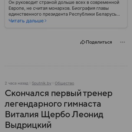
Он руководит страной дольше всех в современной
Европе, не считая монархов. Биография главы
единственного президента Республики Беларусь
Александра Лукашенко — в материале.
Читать дальше
Поделиться
2 часа назад
Sputnik.by
Общество
Скончался первый тренер
легендарного гимнаста
Виталия Щербо Леонид
Выдрицкий