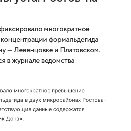
афиксировало многократное
 концентрации формальдегида
ну — Левенцовке и Платовском.
я в журнале ведомства
вало многократное превышение
ьдегида в двух микрорайонах Ростова-
ветствующие данные содержатся
ик Дона».