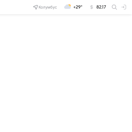
Колумбус
+29°
82.17