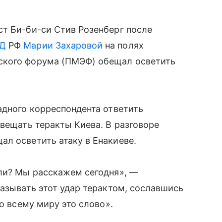
т Би-би-си Стив Розенберг после
Д
РФ
Марии Захаровой
на полях
ского форума (ПМЭФ) обещал осветить
адного корреспондента ответить
свещать теракты Киева. В разговоре
л осветить атаку в Енакиеве.
бли? Мы расскажем сегодня», —
называть этот удар терактом, сославшись
по всему миру это слово».