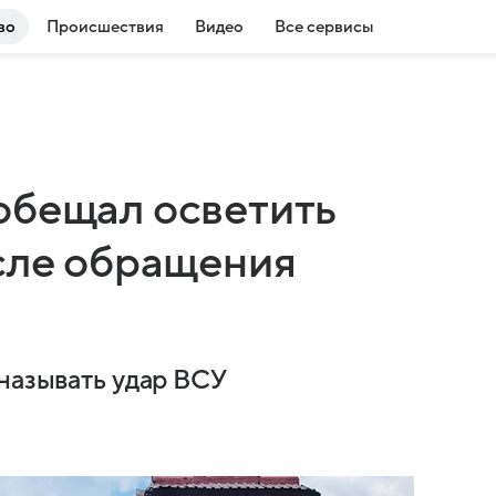
во
Происшествия
Видео
Все сервисы
обещал осветить
осле обращения
 называть удар ВСУ