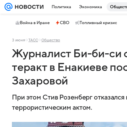
Политика
Экономика
Общест
Война в Иране
СВО
Топливный кризис
3 июня
ТАСС
Общество
Журналист Би-би-си 
теракт в Енакиеве п
Захаровой
При этом Стив Розенберг отказался
террористическим актом.