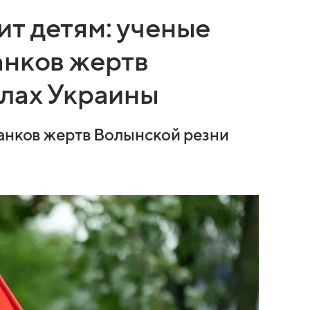
т детям: ученые
анков жертв
елах Украины
танков жертв Волынской резни