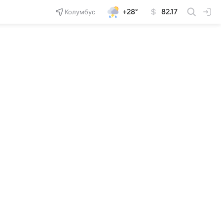
Колумбус
+28°
82.17