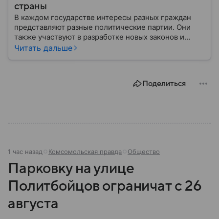
страны
В каждом государстве интересы разных граждан
представляют разные политические партии. Они
также участвуют в разработке новых законов и
помогают управлять страной. Некоторые из них
Читать дальше
играют совсем небольшую роль на политической
арене, другие годами набирают большинство в
парламенте и в органах местного самоуправления.
Поделиться
Вспоминаем, как партия «Единая Россия» стала
такой, какой ее знают в 2026 году.
1 час назад
Комсомольская правда
Общество
Парковку на улице
Политбойцов ограничат с 26
августа