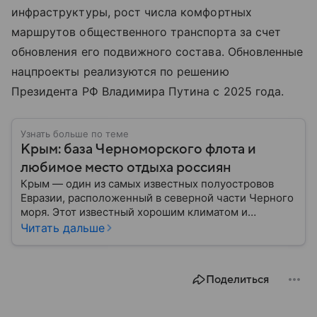
инфраструктуры, рост числа комфортных
маршрутов общественного транспорта за счет
обновления его подвижного состава. Обновленные
нацпроекты реализуются по решению
Президента РФ Владимира Путина с 2025 года.
Узнать больше по теме
Крым: база Черноморского флота и
любимое место отдыха россиян
Крым — один из самых известных полуостровов
Евразии, расположенный в северной части Черного
моря. Этот известный хорошим климатом и
красивой природой регион имеет также огромное
Читать дальше
историческое, военное и экономическое значение.
На протяжении веков Крым переходил от одного
государства к другому, а его географическое
Поделиться
положение сделало полуостров ключевой точкой
по контролю Черного моря.