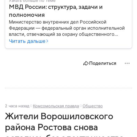
Узнать больше по теме
МВД России: структура, задачи и
полномочия
Министерство внутренних дел Российской
Федерации — федеральный орган исполнительной
власти, отвечающий за охрану общественного
порядка, борьбу с преступностью, обеспечение
Читать дальше
безопасности граждан и реализацию
государственной политики в сфере внутренних дел.
В материале рассказываем, чем занимается МВД
Поделиться
России, какие задачи выполняет министерство, как
устроена его структура, кто возглавляет ведомство
и какие полномочия оно имеет.
2 часа назад
Комсомольская правда
Общество
Жители Ворошиловского
района Ростова снова