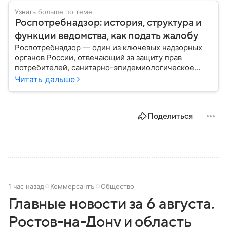
Узнать больше по теме
Роспотребнадзор: история, структура и
функции ведомства, как подать жалобу
Роспотребнадзор — один из ключевых надзорных
органов России, отвечающий за защиту прав
потребителей, санитарно-эпидемиологическое
благополучие населения и контроль соблюдения
Читать дальше
санитарных норм. В материале рассказываем, как
появилось ведомство, чем оно занимается и кто
руководит им сегодня.
Поделиться
1 час назад
Коммерсантъ
Общество
Главные новости за 6 августа.
Ростов-на-Дону и область