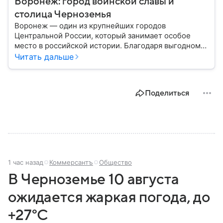
Воронеж: город воинской славы и
столица Черноземья
Воронеж — один из крупнейших городов
Центральной России, который занимает особое
место в российской истории. Благодаря выгодному
расположению на юге европейской части страны
Читать дальше
Воронеж остается важным транспортным узлом и
центром Черноземья: собрали о нем главное.
Поделиться
1 час назад
Коммерсантъ
Общество
В Черноземье 10 августа
ожидается жаркая погода, до
+27°C