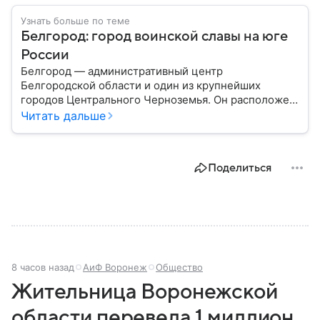
Узнать больше по теме
Белгород: город воинской славы на юге
России
Белгород — административный центр
Белгородской области и один из крупнейших
городов Центрального Черноземья. Он расположен
недалеко от российско-украинской границы и
Читать дальше
считается важным промышленным, научным,
образовательным и транспортным центром
региона. За свою историю город неоднократно
Поделиться
становился ареной крупных военных событий, а
сегодня продолжает играть значимую роль в
экономике страны: собрали о нем главное.
8 часов назад
АиФ Воронеж
Общество
Жительница Воронежской
области перевела 1 миллион