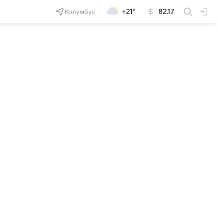
Колумбус
+21°
82.17