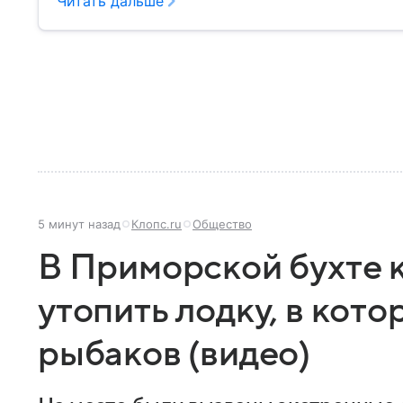
Читать дальше
5 минут назад
Клопс.ru
Общество
В Приморской бухте 
утопить лодку, в кот
рыбаков (видео)