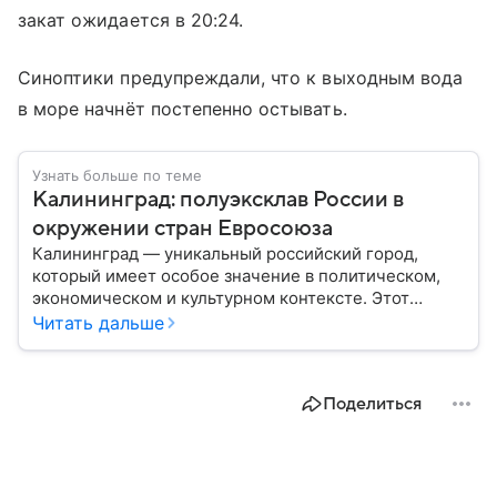
закат ожидается в 20:24.
Синоптики предупреждали, что к выходным вода
в море начнёт постепенно остывать.
Узнать больше по теме
Калининград: полуэксклав России в
окружении стран Евросоюза
Калининград — уникальный российский город,
который имеет особое значение в политическом,
экономическом и культурном контексте. Этот
город, расположенный в самом сердце Европы,
Читать дальше
остается частью России — эксклавом, отделенным
от основной территории страны. В материале —
главное об этом населенном пункте.
Поделиться