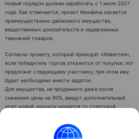
Новый порядок должен заработать с 1 июля 2027
года. Как отмечается, проект Минфина касается
преимущественно движимого имущества,
вещественных доказательств и задержанных
таможней товаров.
Согласно проекту, который приводят «Известия»,
если победитель торгов откажется от покупки, лот
предложат следующему участнику, при этом ему
будет необходимо внести задаток.
Для имущества, не проданного даже после
снижения цены на 90%, введут дополнительный
этап: новый аукцион начнется со стартовой
отметки в 10 тысяч рублей. Отмечается, что эта
цена может вырасти при нескольких заявках.