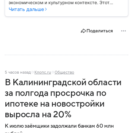
экономическом и культурном контексте. Этот
город, расположенный в самом сердце Европы,
Читать дальше
остается частью России — эксклавом, отделенным
от основной территории страны. В материале —
главное об этом населенном пункте.
Поделиться
5 часов назад
Клопс.ru
Общество
В Калининградской области
за полгода просрочка по
ипотеке на новостройки
выросла на 20%
К июлю заёмщики задолжали банкам 60 млн