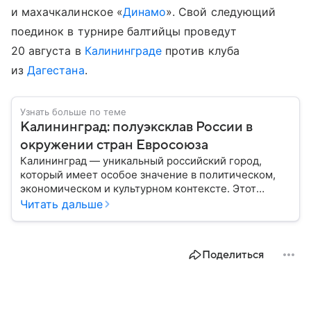
и махачкалинское «
Динамо
». Свой следующий
поединок в турнире балтийцы проведут
20 августа в
Калининграде
против клуба
из
Дагестана
.
Узнать больше по теме
Калининград: полуэксклав России в
окружении стран Евросоюза
Калининград — уникальный российский город,
который имеет особое значение в политическом,
экономическом и культурном контексте. Этот
город, расположенный в самом сердце Европы,
Читать дальше
остается частью России — эксклавом, отделенным
от основной территории страны. В материале —
главное об этом населенном пункте.
Поделиться