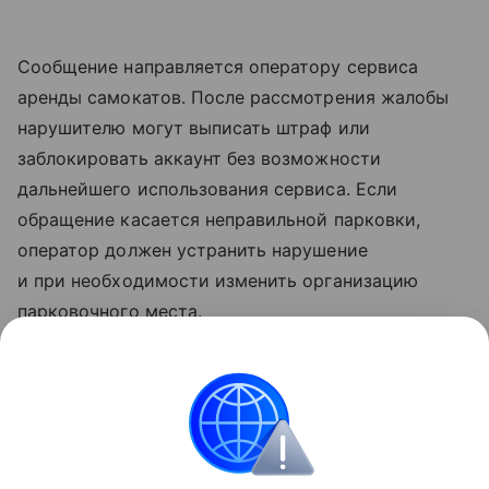
Сообщение направляется оператору сервиса
аренды самокатов. После рассмотрения жалобы
нарушителю могут выписать штраф или
заблокировать аккаунт без возможности
дальнейшего использования сервиса. Если
обращение касается неправильной парковки,
оператор должен устранить нарушение
и при необходимости изменить организацию
парковочного места.
Как отмечают в Госавтоинспекции, к чат-боту уже
подключены три крупных оператора кикшеринга.
Сервис работает в 87 крупных городах России,
а также в Минске.