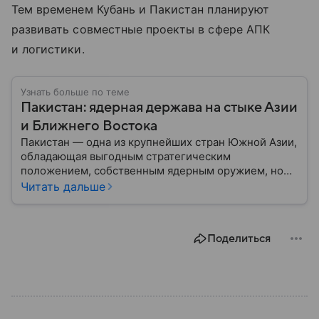
Тем временем Кубань и Пакистан планируют
развивать совместные проекты в сфере АПК
и логистики.
Узнать больше по теме
Пакистан: ядерная держава на стыке Азии
и Ближнего Востока
Пакистан — одна из крупнейших стран Южной Азии,
обладающая выгодным стратегическим
положением, собственным ядерным оружием, но
сложной внутренней и внешнеполитической
Читать дальше
повесткой. Государство играет важную роль в
региональной безопасности и соперничает с
ближайшим соседом — Индией.
Поделиться