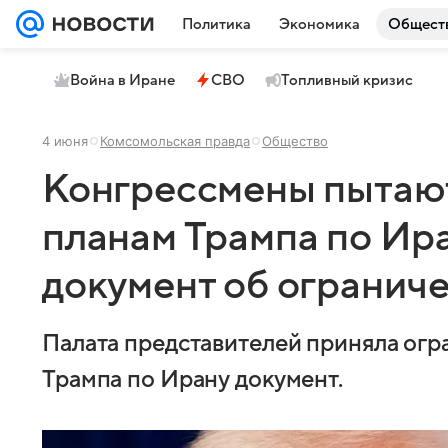
Политика
Экономика
Общест
Война в Иране
СВО
Топливный кризис
4 июня
Комсомольская правда
Общество
Конгрессмены пытаю
планам Трампа по Ира
документ об огранич
Палата представителей приняла ог
Трампа по Ирану документ.