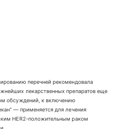
мированию перечней рекомендовала
ажнейших лекарственных препаратов еще
ом обсуждений, к включению
кан” — применяется для лечения
еским HER2-положительным раком
и.