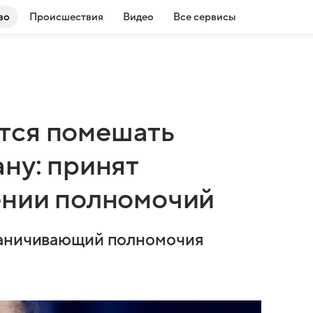
во
Происшествия
Видео
Все сервисы
тся помешать
ну: принят
ении полномочий
раничивающий полномочия