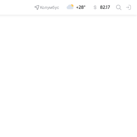
Колумбус
+28°
82.17