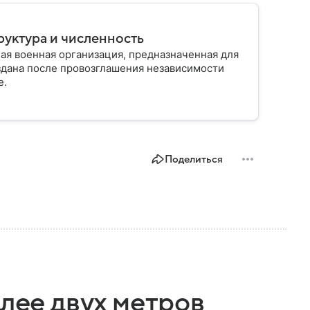
руктура и численность
ая военная организация, предназначенная для
здана после провозглашения независимости
е.
Поделиться
олее двух метров