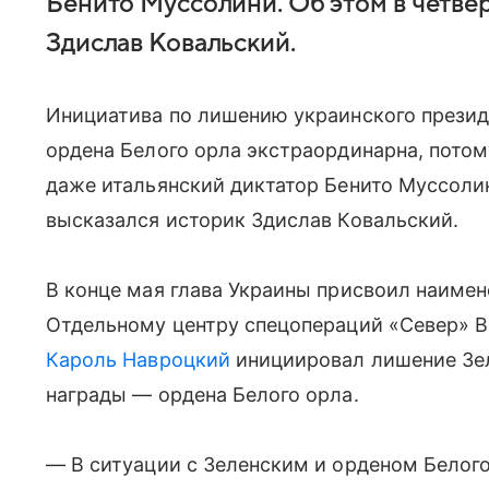
Бенито Муссолини. Об этом в четвер
Здислав Ковальский.
Инициатива по лишению украинского презид
ордена Белого орла экстраординарна, потому
даже итальянский диктатор Бенито Муссолини
высказался историк Здислав Ковальский.
В конце мая глава Украины присвоил наиме
Отдельному центру спецопераций «Север» ВС
Кароль Навроцкий
инициировал лишение Зе
награды — ордена Белого орла.
— В ситуации с Зеленским и орденом Белого