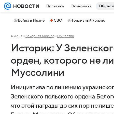
Политика
Экономика
Общест
Война в Иране
СВО
Топливный кризис
4 июня
Вечерняя Москва
Общество
Историк: У Зеленског
орден, которого не л
Муссолини
Инициатива по лишению украинског
Зеленского польского ордена Белог
что этой награды до сих пор не лиш