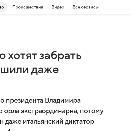
во
Происшествия
Видео
Все сервисы
о хотят забрать
ишили даже
о президента Владимира
о орла экстраординарна, потому
ен даже итальянский диктатор