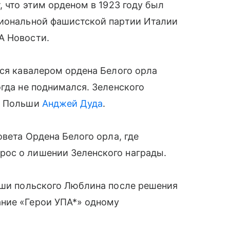
, что этим орденом в 1923 году был
циональной фашистской партии Италии
А Новости.
тся кавалером ордена Белого орла
огда не поднимался. Зеленского
нт Польши
Анджей Дуда
.
овета Ордена Белого орла, где
ос о лишении Зеленского награды.
уши польского Люблина после решения
ние «Герои УПА*» одному