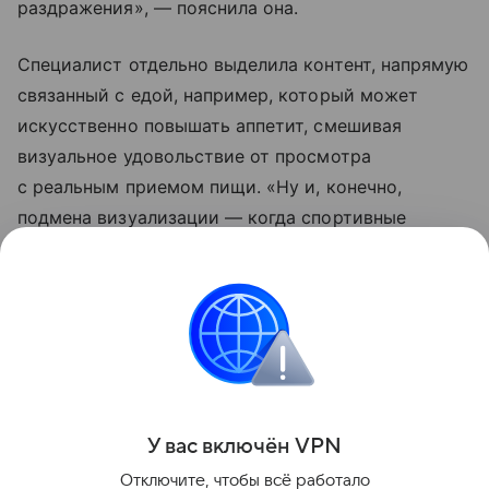
раздражения», — пояснила она.
Специалист отдельно выделила контент, напрямую
связанный с едой, например, который может
искусственно повышать аппетит, смешивая
визуальное удовольствие от просмотра
с реальным приемом пищи. «Ну и, конечно,
подмена визуализации — когда спортивные
и красивые люди потребляют вредную пищу,
подсознательно человек воспринимает такой вид
питания, как правильный, приводящий к стройной
или накаченной фигуре и успеху», — добавила
Матвеева.
Поделиться
У вас включ
ён
V
P
N
Отключите, чтобы всё работало