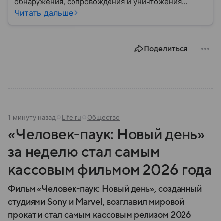
обнаружения, сопровождения и уничтожения
средств воздушного нападения. Современные
Читать дальше
системы ПВО считаются одним из ключевых
элементов обеспечения национальной
безопасности любого государства: собрали о них
Поделиться
главное.
1 минуту назад
Life.ru
Общество
«Человек-паук: Новый день»
за неделю стал самым
кассовым фильмом 2026 года
Фильм «Человек-паук: Новый день», созданный
студиями Sony и Marvel, возглавил мировой
прокат и стал самым кассовым релизом 2026