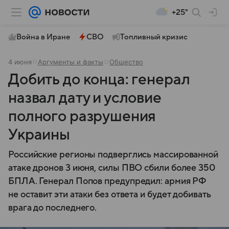
+25°
Война в Иране
СВО
Топливный кризис
4 июня
Аргументы и факты
Общество
Добить до конца: генерал
назвал дату и условие
полного разрушения
Украины
Российские регионы подверглись массированной
атаке дронов 3 июня, силы ПВО сбили более 350
БПЛА. Генерал Попов предупредил: армия РФ
не оставит эти атаки без ответа и будет добивать
врага до последнего.