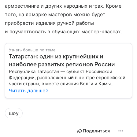
армрестлинге и других народных играх. Кроме
того, на ярмарке мастеров можно будет
приобрести изделия ручной работы
и поучаствовать в обучающих мастер-классах.
Узнать больше по теме
Татарстан: один из крупнейших и
наиболее развитых регионов России
Республика Татарстан — субъект Российской
Федерации, расположенный в центре европейской
части страны, в месте слияния Волги и Камы.
Регион считается одним из ведущих
Читать дальше
экономических, научных и культурных центров
России; также он известен развитой
промышленностью, богатым историческим
шоу
наследием, многонациональным населением и
столицей — Казанью. Собрали все самое главное.
Поделиться