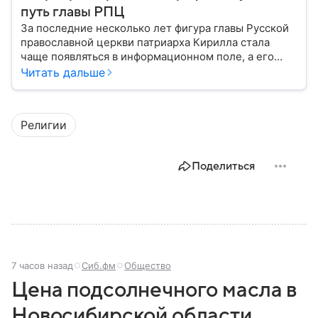
путь главы РПЦ
За последние несколько лет фигура главы Русской
православной церкви патриарха Кирилла стала
чаще появляться в информационном поле, а его
роль уже давно вышла за рамки традиционного
Читать дальше
представления о главе духовенства. Собрали
главное из биографии священнослужителя.
Религии
Поделиться
7 часов назад
Сиб.фм
Общество
Цена подсолнечного масла в
Новосибирской области