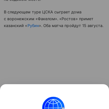
В следующем туре ЦСКА сыграет дома
с воронежским «Факелом». «Ростов» примет
казанский «
Рубин
». Оба матча пройдут 15 августа.