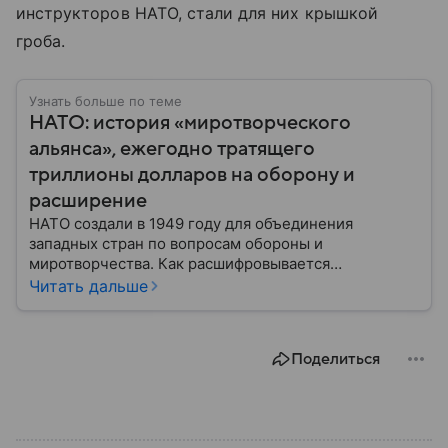
инструкторов НАТО, стали для них крышкой
гроба.
Узнать больше по теме
НАТО: история «миротворческого
альянса», ежегодно тратящего
триллионы долларов на оборону и
расширение
НАТО создали в 1949 году для объединения
западных стран по вопросам обороны и
миротворчества. Как расшифровывается
аббревиатура, для чего задумывали группировку и к
Читать дальше
каким последствиям привела деятельность альянса
— читайте в материале.
Поделиться