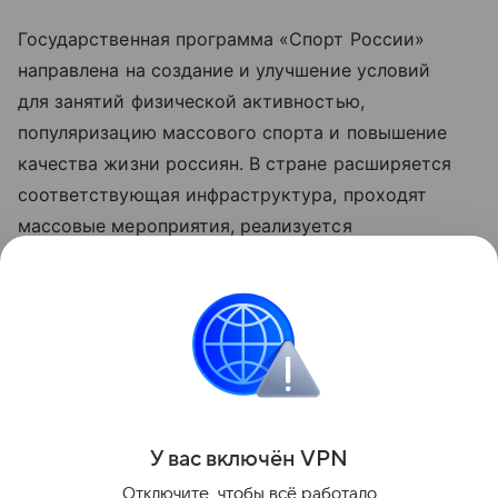
Государственная программа «Спорт России»
направлена на создание и улучшение условий
для занятий физической активностью,
популяризацию массового спорта и повышение
качества жизни россиян. В стране расширяется
соответствующая инфраструктура, проходят
массовые мероприятия, реализуется
Всероссийский физкультурно-спортивный
комплекс «Готов к труду и обороне», а также
появляются новые возможности для тренировок
среди детей. Программа реализуется по решению
Президента РФ Владимира Путина с 2025 года.
Поделиться
У вас включ
ён
V
P
N
Отключите, чтобы всё работало