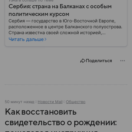
Узнать больше по теме
Сербия: страна на Балканах с особым
политическим курсом
Сербия — государство в Юго-Восточной Европе,
расположенное в центре Балканского полуострова.
Страна известна своей сложной историей,
культурным наследием и особым
Читать дальше
внешнеполитическим курсом. В этом материале
разберем, где находится Сербия, чем она известна,
как устроена ее экономика и какую роль это
Поделиться
государство играет сегодня.
50 минут назад
Новости Mail
Общество
Как восстановить
свидетельство о рождении: