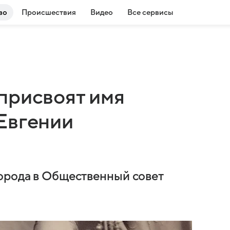
во
Происшествия
Видео
Все сервисы
присвоят имя
Евгении
орода в Общественный совет