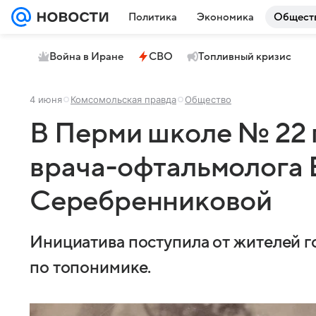
Политика
Экономика
Общест
Война в Иране
СВО
Топливный кризис
4 июня
Комсомольская правда
Общество
В Перми школе № 22 
врача-офтальмолога 
Серебренниковой
Инициатива поступила от жителей г
по топонимике.