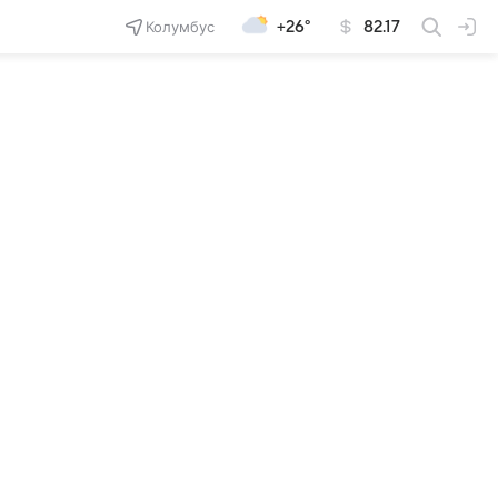
Колумбус
+26°
82.17