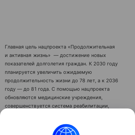
Главная цель нацпроекта «Продолжительная
и активная жизнь» — достижение новых
показателей долголетия граждан. К 2030 году
планируется увеличить ожидаемую
продолжительность жизни до 78 лет, а к 2036
году — до 81 года. С помощью нацпроекта
обновляются медицинские учреждения,
совершенствуется система реабилитации,
развивается сеть национальных
исследовательских центров, идет работа
по цифровизации здравоохранения. Обновленные