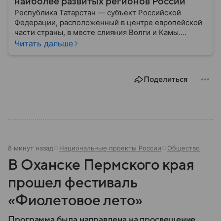
наиболее развитых регионов России
Республика Татарстан — субъект Российской
Федерации, расположенный в центре европейской
части страны, в месте слияния Волги и Камы.
Регион считается одним из ведущих
Читать дальше
экономических, научных и культурных центров
России; также он известен развитой
промышленностью, богатым историческим
Поделиться
наследием, многонациональным населением и
столицей — Казанью. Собрали все самое главное.
8 минут назад
Национальные проекты России
Общество
В Оханске Пермского края
прошел фестиваль
«Фиолетовое лето»
Программа была направлена на просвещение