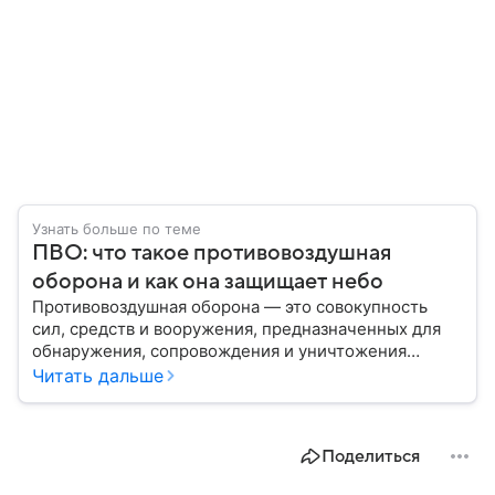
Узнать больше по теме
ПВО: что такое противовоздушная
оборона и как она защищает небо
Противовоздушная оборона — это совокупность
сил, средств и вооружения, предназначенных для
обнаружения, сопровождения и уничтожения
средств воздушного нападения. Современные
Читать дальше
системы ПВО считаются одним из ключевых
элементов обеспечения национальной
безопасности любого государства: собрали о них
Поделиться
главное.