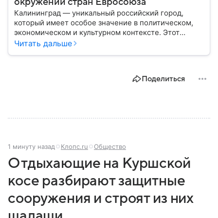
окружении стран Евросоюза
Калининград — уникальный российский город,
который имеет особое значение в политическом,
экономическом и культурном контексте. Этот
город, расположенный в самом сердце Европы,
Читать дальше
остается частью России — эксклавом, отделенным
от основной территории страны. В материале —
главное об этом населенном пункте.
Поделиться
1 минуту назад
Клопс.ru
Общество
Отдыхающие на Куршской
косе разбирают защитные
сооружения и строят из них
шалаши