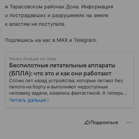
и Тарасовском районах Дона. Информация
о пострадавших и разрушениях на земле
к властям не поступала.
Подпишись на нас в MAX и Telegram.
Узнать больше по теме
Беспилотные летательные аппараты
(БПЛА): что это и как они работают
Сотню лет назад устройства, которые летают без
пилота на борту и выполняют недоступные
человеку задачи, казались фантастикой. А теперь
они стали реальностью: собрали главное о
Читать дальше
беспилотных летательных аппаратах (БПЛА) и о
том, для чего они нужны.
Поделиться