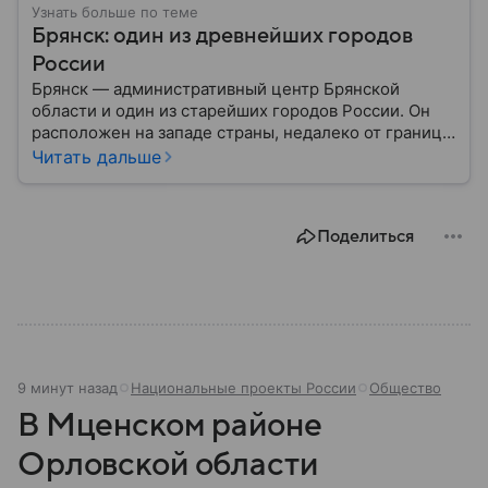
Узнать больше по теме
Брянск: один из древнейших городов
России
Брянск — административный центр Брянской
области и один из старейших городов России. Он
расположен на западе страны, недалеко от границ с
Белоруссией и Украиной, и известен своей
Читать дальше
многовековой историей. Собрали главное о
Брянске.
Поделиться
9 минут назад
Национальные проекты России
Общество
В Мценском районе
Орловской области