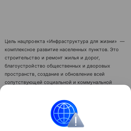
Цель нацпроекта «Инфраструктура для жизни» —
комплексное развитие населенных пунктов. Это
строительство и ремонт жилья и дорог,
благоустройство общественных и дворовых
пространств, создание и обновление всей
сопутствующей социальной и коммунальной
инфраструктуры, рост числа комфортных
маршрутов общественного транспорта за счет
обновления его подвижного состава. Обновленные
нацпроекты реализуются по решению
Президента РФ Владимира Путина с 2025 года.