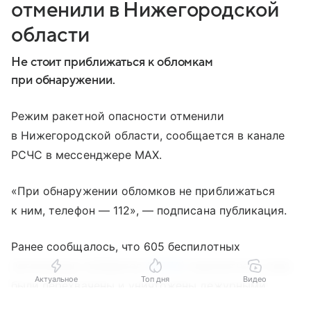
отменили в Нижегородской
области
Не стоит приближаться к обломкам
при обнаружении.
Режим ракетной опасности отменили
в Нижегородской области, сообщается в канале
РСЧС в мессенджере МАХ.
«При обнаружении обломков не приближаться
к ним, телефон — 112», — подписана публикация.
Ранее сообщалось, что 605 беспилотных
летательных аппаратов (
БПЛА
) самолетного типа
Актуальное
Топ дня
Видео
были перехвачены и уничтожены дежурными
средствами ПВО в период с 20:00 5 августа
Выберите комментарий
Выберите комментарий
Выберите комментарий