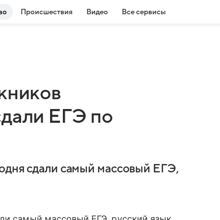
во
Происшествия
Видео
Все сервисы
скников
сдали ЕГЭ по
одня сдали самый массовый ЕГЭ,
ли самый массовый ЕГЭ, русский язык.