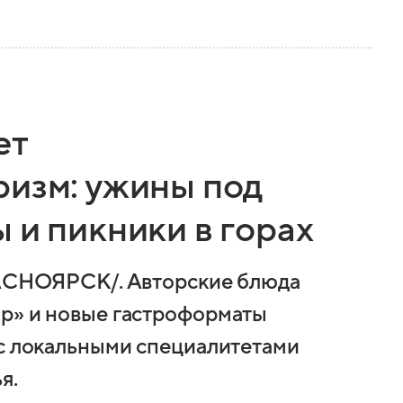
ет
ризм: ужины под
 и пикники в горах
НОЯРСК/. Авторские блюда
ор» и новые гастроформаты
 с локальными специалитетами
я.