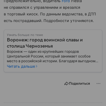
Предположительно, водитель
Ford
Fiesta
не справился с управлением и врезался
в торговый киоск. По данным ведомства, в ДТП
есть пострадавший. Подробности уточняются.
Узнать больше по теме
Воронеж: город воинской славы и
столица Черноземья
Воронеж — один из крупнейших городов
Центральной России, который занимает особое
место в российской истории. Благодаря выгодному
расположению на юге европейской части страны
Читать дальше
Воронеж остается важным транспортным узлом и
центром Черноземья: собрали о нем главное.
Поделиться