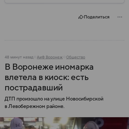
Воронеж остается важным транспортным узлом и
центром Черноземья: собрали о нем главное.
Поделиться
48 минут назад
АиФ Воронеж
Общество
В Воронеже иномарка
влетела в киоск: есть
пострадавший
ДТП произошло на улице Новосибирской
в Левобережном районе.