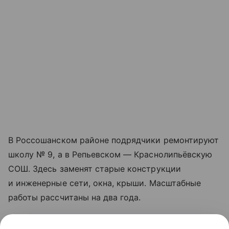
В Россошанском районе подрядчики ремонтируют
школу № 9, а в Репьевском — Краснолипьёвскую
СОШ. Здесь заменят старые конструкции
и инженерные сети, окна, крыши. Масштабные
работы рассчитаны на два года.
На проведение модернизации этих трех учебных