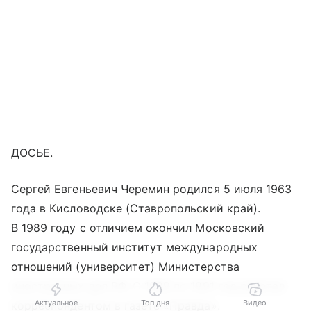
ДОСЬЕ.
Сергей Евгеньевич Черемин родился 5 июля 1963
года в Кисловодске (Ставропольский край).
В 1989 году с отличием окончил Московский
государственный институт международных
отношений (университет) Министерства
иностранных дел РФ. С 1989 по 1991 год работал
Актуальное
Топ дня
Видео
корреспондентом в газете «Правда».